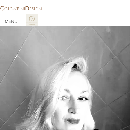
C
D
OLOMBINI
ESIGN
MENU'
More