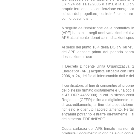
LR n.24 del 11/12/2006 e s.m.i. e la DGR VII
proprio territorio. La certificazione energet
cultura del progettare, costruire/ristrutturar
comfort degli utenti.
A seguito dell'evoluzione della normativa in
(APE) ha subito negli anni variazioni relati
APE attualmente idonei con indicazioni specifi
Ai sensi del punto 10.4 della DGR VIII/8745, 
dell'APE decade prima del periodo soprai
destinazione d'uso.
Il Decreto Dirigente Unità Organizzativa,
Energetica (APE) acquista efficacia con l’ins
2006, n. 24, del file di interscambio dati e de
Il certificatore, al fine di consentire al prop
dello stesso firmato digitalmente e una copia 
e 47 DPR 445/2000) in cui lo stesso certifi
Regionale (CEER) e firmato digitalmente. In 
di accreditamento, al fine dell’acquisizio
richiesto e ottenuto l’accreditamento. Pert
entrambi potranno estrarre direttamente il 
dello stesso .PDF dell’APE.
Copia cartacea dell’APE firmato ma non dich
produrre il documento in originale o in copi