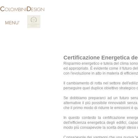
C
D
OLOMBINI
ESIGN
MENU'
More
Certificazione Energetica de
Risparmio energetico e tutela del clima sono
ed appropriato. È evidente come il futuro del
con l'evoluzione in atto in materia di efficien
Il cambiamento di rotta nel settore dell'edil
perseguire quel duplice obiettivo strategico 
Se dobbiamo prepararci ad un futuro senza
alternative il più possibile rinnovabili sen
che il primo modo di ridurre le emissioni è qu
In questo contesto la certificazione ener
dell'efficienza energetica degli edifici, cap
modo più consapevole la scelta degli stessi d
Consapevole dei vantaggi che una nuova “edili