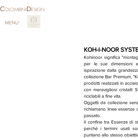
C
D
OLOMBINI
ESIGN
MENU'
More
KOH-I-NOOR SYST
Kohinoor significa "monta
per le sue dimensioni e
ispirazione dalla grandez
collezione Bar Premium, "K
prodotti realizzati in acciaio
con meravigliosi cristalli 
riciclabili a fine vita.
Oggetti da collezione sen
richiamano linee essenze di
passato.
Il confine tra Essenze di s
perché i termini usati s
puntano allo stesso obietti