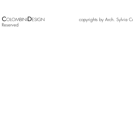
C
D
OLOMBINI
ESIGN copyrights by Arch. Sylv
Reserved